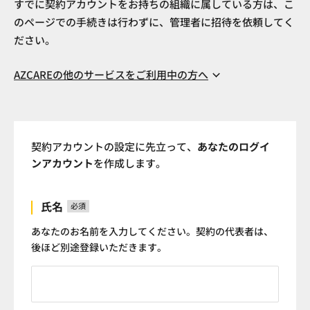
すでに契約アカウントをお持ちの組織に属している方は、こ
のページでの手続きは行わずに、管理者に招待を依頼してく
ださい。
AZCAREの他のサービスをご利用中の方へ
AZZISTでは「AZCARE ID」を使用しません。
他サービスをご利用中の方についても、新たにログイン
アカウントの作成が必要となります。
契約アカウントの設定に先立って、
あなたのログイ
ンアカウント
を作成します。
他サービスと同じメールアドレス、パスワードを使用い
ただいても問題ありませんが、新たにアカウントの作成
をお願いします。
氏名
必須
あなたのお名前を入力してください。契約の代表者は、
後ほど別途登録いただきます。